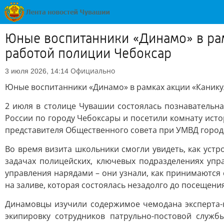
Юные воспитанники «Динамо» в ра
работой полиции Чебоксар
Официально
3 июля 2026, 14:14
Юные воспитанники «Динамо» в рамках акции «Каник
2 июля в столице Чувашии состоялась познавательн
России по городу Чебоксары и посетили комнату ист
представителя Общественного совета при УМВД город
Во время визита школьники смогли увидеть, как уст
задачах полицейских, ключевых подразделениях упр
управления нарядами – они узнали, как принимаются
на заливе, которая состоялась незадолго до посещени
Динамовцы изучили содержимое чемодана эксперта-к
экипировку сотрудников патрульно-постовой служб