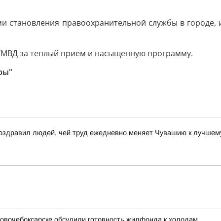
ми становления правоохранительной службы в городе,
УМВД за теплый прием и насыщенную программу.
ры"
поздравил людей, чей труд ежедневно меняет Чувашию к лучшем
 Новочебоксарске обсудили готовность жилфонда к холодам