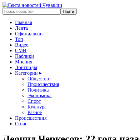
Главная
Лента
Официально
Топ
Видео
СМИ
Паблики
Мнения
Лонгриды
Категории
►
Общество
Происшествия
Политика
Экономика
Спорт
Культура
Разное
Происшествия
О нас
Леонид Черкесов: 22 года наза