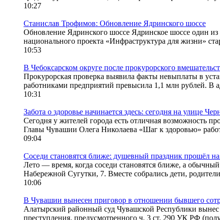
10:27
Станислав Трофимов: Обновление Ядринского шоссе
Обновление Ядринского шоссе Ядринское шоссе один из 
национального проекта «Инфраструктура для жизни» стар
10:53
В Чебоксарском округе после прокурорского вмешательст
Прокурорская проверка выявила факты невыплаты в ус
работниками предприятий превысила 1,1 млн рублей. В а
10:31
Забота о здоровье начинается здесь: сегодня на улице Че
Сегодня у жителей города есть отличная возможность про
Главы Чувашии Олега Николаева «Шаг к здоровью» рабо
09:04
Соседи становятся ближе: душевный праздник прошёл н
Лето — время, когда соседи становятся ближе, а обычны
Набережной Сугутки, 7. Вместе собрались дети, родители
10:06
В Чувашии вынесен приговор в отношении бывшего сотр
Алатырский районный суд Чувашской Республики вынес 
преступления, предусмотренного ч. 3 ст. 290 УК РФ (по