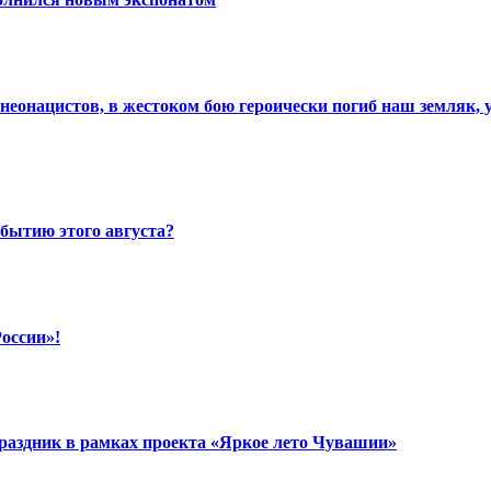
и неонацистов, в жестоком бою героически погиб наш земляк
бытию этого августа?
России»!
раздник в рамках проекта «Яркое лето Чувашии»