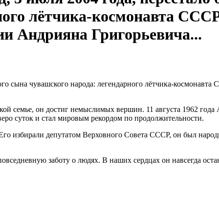
ного лётчика-космонавта СССР
ии Андрияна Григорьевича...
икого сына чувашского народа: легендарного лётчика-космонавта
ой семье, он достиг немыслимых вершин. 11 августа 1962 года
веро суток и стал мировым рекордом по продолжительности.
 Его избирали депутатом Верховного Совета СССР, он был наро
повседневную заботу о людях. В наших сердцах он навсегда ост