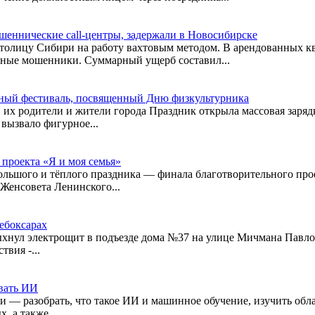
еннические call-центры, задержали в Новосибирске
столицу Сибири на работу вахтовым методом. В арендованных к
нные мошенники. Суммарный ущерб составил...
вный фестиваль, посвященный Дню физкультурника
их родители и жители города Праздник открыла массовая зарядк
вызвало фигурное...
 проекта «Я и моя семья»
ольшого и тёплого праздника — финала благотворительного про
Женсовета Ленинского...
Чебоксарах
пыхнул электрощит в подъезде дома №37 на улице Мичмана Павл
вия -...
овать ИИ
и — разобрать, что такое ИИ и машинное обучение, изучить обл
, а также...