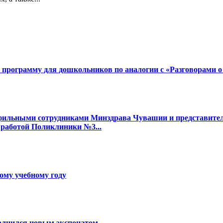
ю программу для дошкольников по аналогии с «Разговорами 
фильными сотрудниками Минздрава Чувашии и представител
 работой Поликлиники №3...
ому учебному году
олнился новым экспонатом