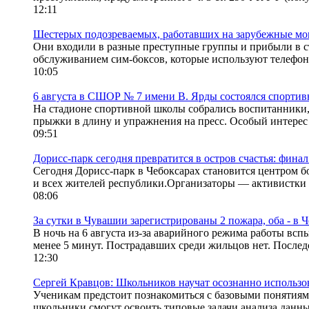
12:11
Шестерых подозреваемых, работавших на зарубежные мош
Они входили в разные преступные группы и прибыли в 
обслуживанием сим-боксов, которые используют телефо
10:05
6 августа в СШОР № 7 имени В. Ярды состоялся спорти
На стадионе спортивной школы собрались воспитанники, 
прыжки в длину и упражнения на пресс. Особый интерес 
09:51
Дорисс-парк сегодня превратится в остров счастья: финал
Сегодня Дорисс-парк в Чебоксарах становится центром б
и всех жителей республики.Организаторы — активистки 
08:06
За сутки в Чувашии зарегистрированы 2 пожара, оба - в 
В ночь на 6 августа из-за аварийного режима работы вс
менее 5 минут. Пострадавших среди жильцов нет. Последст
12:30
Сергей Кравцов: Школьников научат осознанно использ
Ученикам предстоит познакомиться с базовыми понятиям
школьники смогут освоить типовые задачи анализа данных