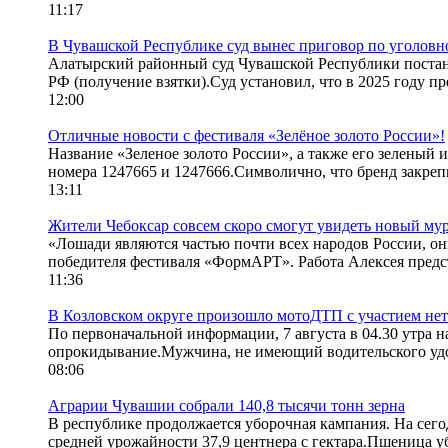
11:17
В Чувашской Республике суд вынес приговор по уголовн
Алатырский районный суд Чувашской Республики постано
РФ (получение взятки).Суд установил, что в 2025 году п
12:00
Отличные новости с фестиваля «Зелёное золото России»!
Название «Зеленое золото России», а также его зеленый
номера 1247665 и 1247666.Символично, что бренд закрепи
13:11
Жители Чебоксар совсем скоро смогут увидеть новый му
«Лошади являются частью почти всех народов России, он
победителя фестиваля «ФормАРТ». Работа Алексея предст
11:36
В Козловском округе произошло мотоДТП с участием нет
По первоначальной информации, 7 августа в 04.30 утра н
опрокидывание.Мужчина, не имеющий водительского удос
08:06
Аграрии Чувашии собрали 140,8 тысячи тонн зерна
В республике продолжается уборочная кампания. На сего
средней урожайности 37,9 центнера с гектара.Пшеница убр