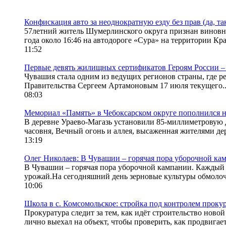
Конфискация авто за неоднократную езду без прав (да, т
57летний житель Шумерлинского округа признан виновны
года около 16:46 на автодороге «Сура» на территории Кра
11:52
Первые девять жилищных сертификатов Героям России –
Чувашия стала одним из ведущих регионов страны, где 
Правительства Сергеем Артамоновым 17 июля текущего..
08:03
Мемориал «Память» в Чебоксарском округе пополнился 
В деревне Ураево-Магазь установили 85-миллиметровую 
часовня, Вечный огонь и аллея, высаженная жителями дер
13:19
Олег Николаев: В Чувашии – горячая пора уборочной ка
В Чувашии – горячая пора уборочной кампании. Каждый п
урожай.На сегодняшний день зерновые культуры обмолоч
10:06
Школа в с. Комсомольское: стройка под контролем прокура
Прокуратура следит за тем, как идёт строительство но
лично выехал на объект, чтобы проверить, как продвигаетс