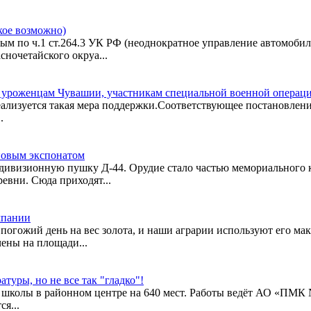
акое возможно)
м по ч.1 ст.264.3 УК РФ (неоднократное управление автомобил
сночетайского окруа...
 уроженцам Чувашии, участникам специальной военной операции
реализуется такая мера поддержки.Соответствующее постановле
.
новым экспонатом
дивизионную пушку Д-44. Орудие стало частью мемориального к
евни. Сюда приходят...
мпании
огожий день на вес золота, и наши аграрии используют его мак
ены на площади...
туры, но не все так "гладко"!
вой школы в районном центре на 640 мест. Работы ведёт АО «ПМ
я...