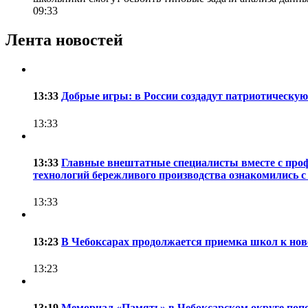
09:33
Лента новостей
13:33
Добрые игры: в России создадут патриотическу
13:33
13:33
Главные внештатные специалисты вместе с про
технологий бережливого производства ознакомились с
13:33
13:23
В Чебоксарах продолжается приемка школ к нов
13:23
13:19
Мемориал «Память» в Чебоксарском округе поп