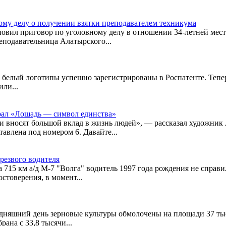
ому делу о получении взятки преподавателем техникума
вил приговор по уголовному делу в отношении 34-летней местн
реподавательница Алатырского...
 и белый логотипы успешно зарегистрированы в Роспатенте. Теп
ли...
рал «Лошадь — символ единства»
и вносят большой вклад в жизнь людей», — рассказал художник
авлена под номером 6. Давайте...
резвого водителя
а 715 км а/д М-7 "Волга" водитель 1997 года рождения не справи
товерения, в момент...
дняшний день зерновые культуры обмолочены на площади 37 тыся
ана с 33,8 тысячи...