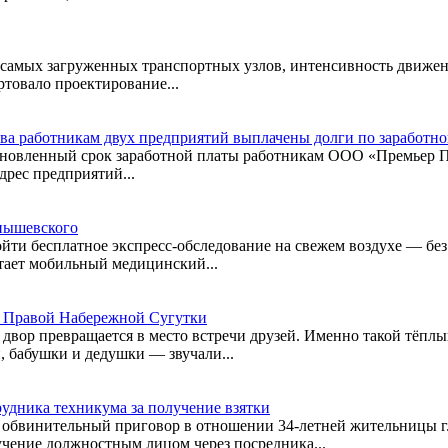
самых загруженных транспортных узлов, интенсивность движения
товало проектирование...
ва работникам двух предприятий выплачены долги по заработной
тановленный срок заработной платы работникам ООО «Премьер 
дрес предприятий...
рнышевского
йти бесплатное экспресс-обследование на свежем воздухе — без 
тает мобильный медицинский...
а Правой Набережной Сугутки
й двор превращается в место встречи друзей. Именно такой тёп
, бабушки и дедушки — звучали...
удника техникума за получение взятки
обвинительный приговор в отношении 34-летней жительницы г.
лучение должностным лицом через посредника...