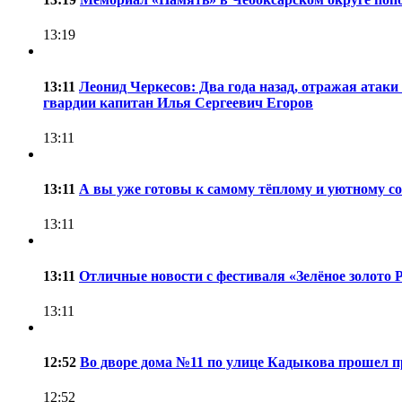
13:19
13:11
Леонид Черкесов: Два года назад, отражая атак
гвардии капитан Илья Сергеевич Егоров
13:11
13:11
А вы уже готовы к самому тёплому и уютному со
13:11
13:11
Отличные новости с фестиваля «Зелёное золото 
13:11
12:52
Во дворе дома №11 по улице Кадыкова прошел п
12:52