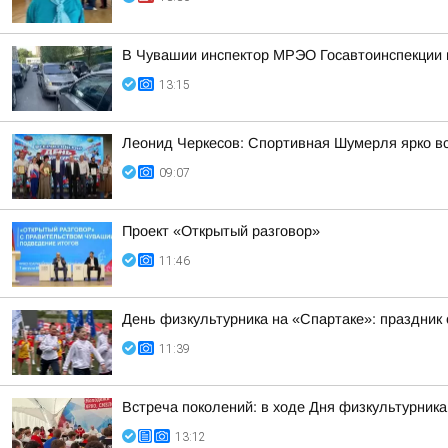
В Чувашии инспектор МРЭО Госавтоинспекции п
13:15
Леонид Черкесов: Спортивная Шумерля ярко в
09:07
Проект «Открытый разговор»
11:46
День физкультурника на «Спартаке»: праздник 
11:39
Встреча поколений: в ходе Дня физкультурник
13:12