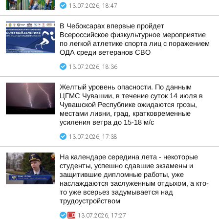
13.07.2026, 18:47
В Чебоксарах впервые пройдет
Всероссийское физкультурное мероприятие
по легкой атлетике спорта лиц с поражением
ОДА среди ветеранов СВО
13.07.2026, 18:36
Желтый уровень опасности. По данным
ЦГМС Чувашии, в течение суток 14 июля в
Чувашской Республике ожидаются грозы,
местами ливни, град, кратковременные
усиления ветра до 15-18 м/с
13.07.2026, 17:38
На календаре середина лета - некоторые
студенты, успешно сдавшие экзамены и
защитившие дипломные работы, уже
наслаждаются заслуженным отдыхом, а кто-
то уже всерьез задумывается над
трудоустройством
13.07.2026, 17:27