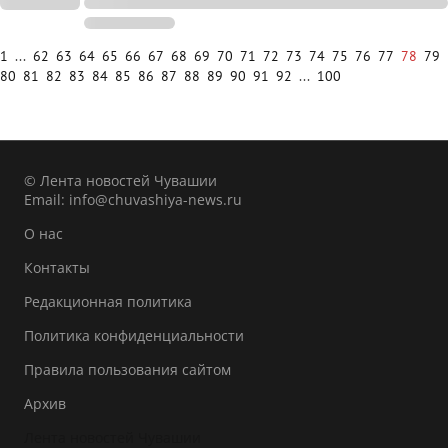
1
...
62
63
64
65
66
67
68
69
70
71
72
73
74
75
76
77
78
79
80
81
82
83
84
85
86
87
88
89
90
91
92
...
100
© Лента новостей Чувашии
Email:
info@chuvashiya-news.ru
О нас
Контакты
Редакционная политика
Политика конфиденциальности
Правила пользования сайтом
Архив
Лента новостей Чувашии