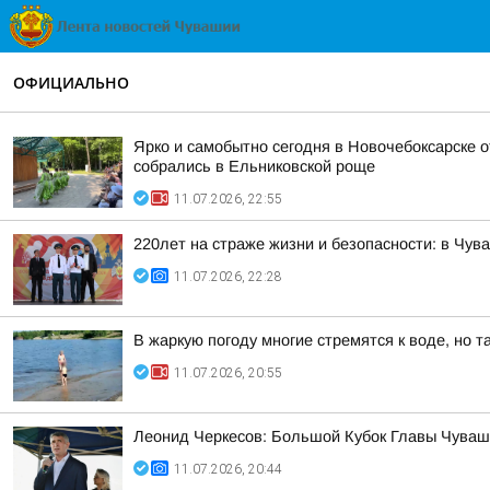
ОФИЦИАЛЬНО
Ярко и самобытно сегодня в Новочебоксарске от
собрались в Ельниковской роще
11.07.2026, 22:55
220лет на страже жизни и безопасности: в Чу
11.07.2026, 22:28
В жаркую погоду многие стремятся к воде, но 
11.07.2026, 20:55
Леонид Черкесов: Большой Кубок Главы Чувашск
11.07.2026, 20:44