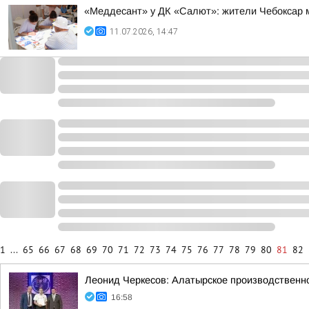
«Меддесант» у ДК «Салют»: жители Чебоксар м
11.07.2026, 14:47
1
...
65
66
67
68
69
70
71
72
73
74
75
76
77
78
79
80
81
82
Леонид Черкесов: Алатырское производственн
16:58