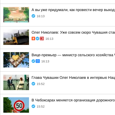
А вы уже придумали, как провести вечер выхо
16:13
Олег Николаев: Уже совсем скоро Чувашия ст
16:13
Вице-премьер — министр сельского хозяйства
16:13
Глава Чувашии Олег Николаев в интервью Нац
15:52
В Чебоксарах меняется организация дорожного
15:52