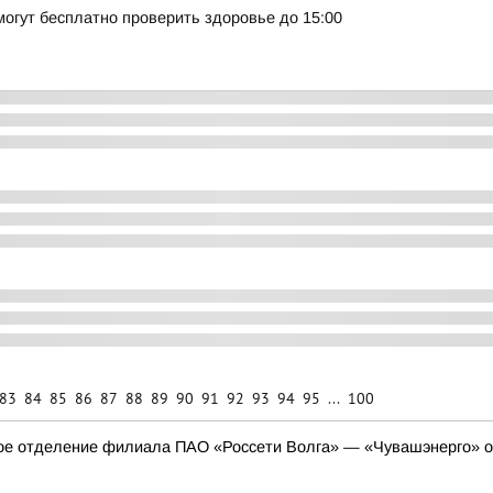
огут бесплатно проверить здоровье до 15:00
83
84
85
86
87
88
89
90
91
92
93
94
95
...
100
ое отделение филиала ПАО «Россети Волга» — «Чувашэнерго» от