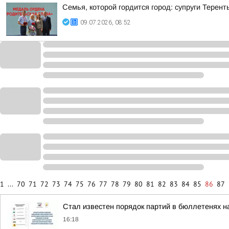
Семья, которой гордится город: супруги Терен
09.07.2026, 08:52
1
...
70
71
72
73
74
75
76
77
78
79
80
81
82
83
84
85
86
87
Стал известен порядок партий в бюллетенях н
16:18