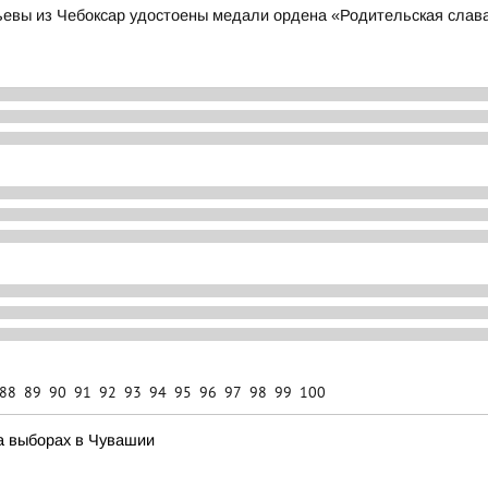
тьевы из Чебоксар удостоены медали ордена «Родительская слав
88
89
90
91
92
93
94
95
96
97
98
99
100
а выборах в Чувашии